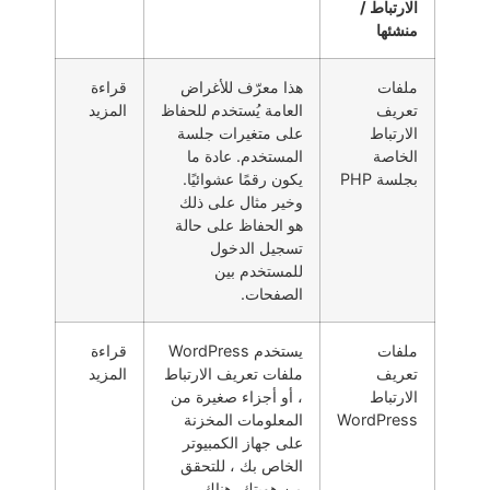
الارتباط /
منشئها
ملفات
هذا معرّف للأغراض
قراءة
تعريف
العامة يُستخدم للحفاظ
المزيد
الارتباط
على متغيرات جلسة
الخاصة
المستخدم. عادة ما
بجلسة PHP
يكون رقمًا عشوائيًا.
وخير مثال على ذلك
هو الحفاظ على حالة
تسجيل الدخول
للمستخدم بين
الصفحات.
ملفات
يستخدم WordPress
قراءة
تعريف
ملفات تعريف الارتباط
المزيد
الارتباط
، أو أجزاء صغيرة من
WordPress
المعلومات المخزنة
على جهاز الكمبيوتر
الخاص بك ، للتحقق
من هويتك. هناك