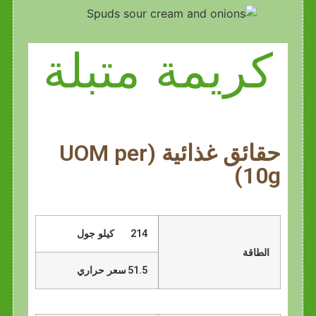
كريمة متبلة
حقائق غذائية (UOM per
10g)
214
كيلو جول
الطاقة
51.5
سعر حراري