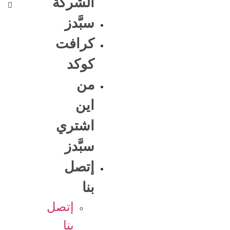
الشركة
سبَّدز
كرافت
كوكد
من
اين
اشتري
سبَّدز
إتصل
بنا
إتصل
بنا