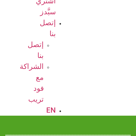
اشتري
سبَّدز
إتصل
بنا
إتصل
بنا
الشراكة
مع
فود
تريب
EN